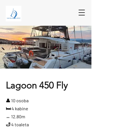
Lagoon 450 Fly
👤 10 osoba
🛏️ 4 kabine
↔ 12.80m
🛁 4 toaleta